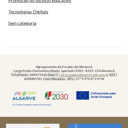
Promoção do sucesso educativo
Tecnologias Digitais
Sem categoria
Agrupamento de Escolas de Almancil
Largo Poeta Clementino Baeta, apartado 3281 - 8135-154 Almancil
Telefone:
289373560
Email:
direcao@aealmancil.edu.gov.pt
NIF:
600080781
Coordenadas GPS:
37°5'3"N 8°2'6"W