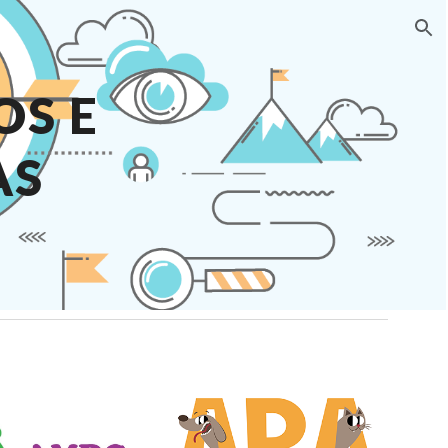
ion
OS E
AS