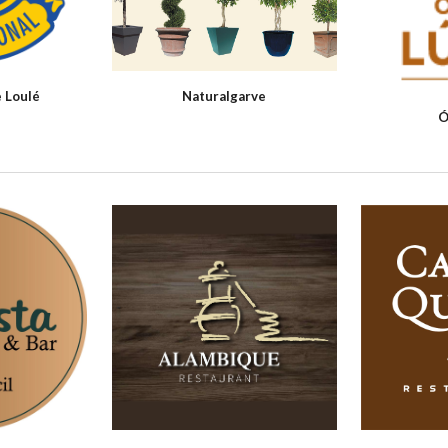
e Loulé
Naturalgarve
Ó