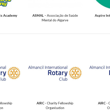
ts Academy
ASMAL
– Associação de Saúde
Aspire In
Mental do Algarve
ellowship
AIRC -
Charity Fellowship
AIRC -
C
ion
Organisation
O