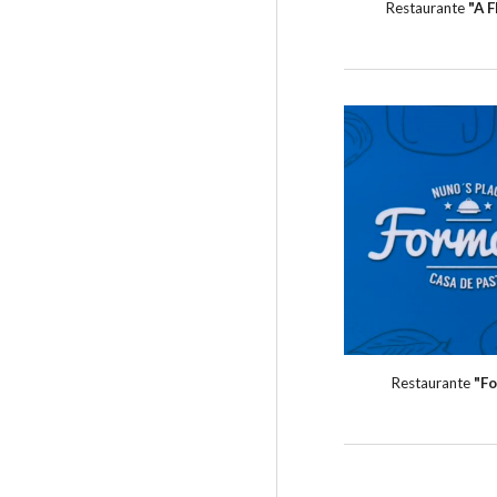
Restaurante
"A F
Restaurante
"
F