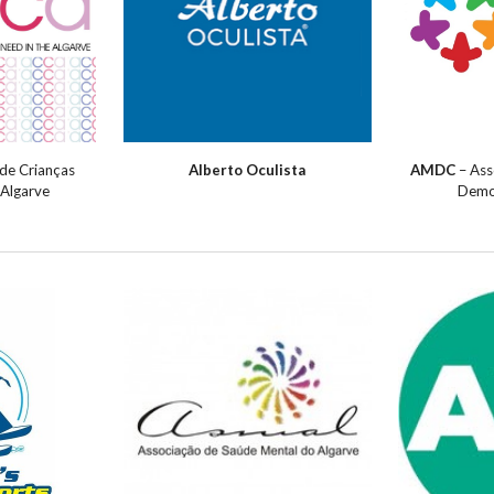
de Crianças
Alberto Oculista
AMDC
– As
 Algarve
Democ