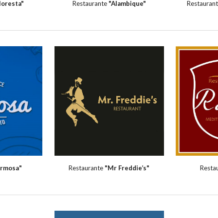
loresta"
Restaurante
"Alambique"
Restauran
ormosa
"
Restaurante
"Mr Freddie’s"
Resta