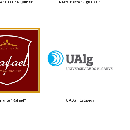
te
"Casa da Quinta"
Restaurante
"Figueiral"
urante
"Rafael"
UALG
–
Estágios