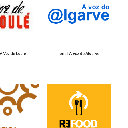
A Voz de Loulé
Jornal
A Voz do Algarve