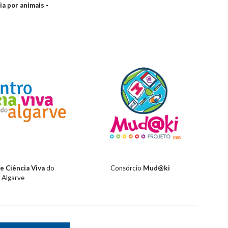
ia por animais
-
e Ciência Viva
do
Consórcio
Mud@ki
Algarve