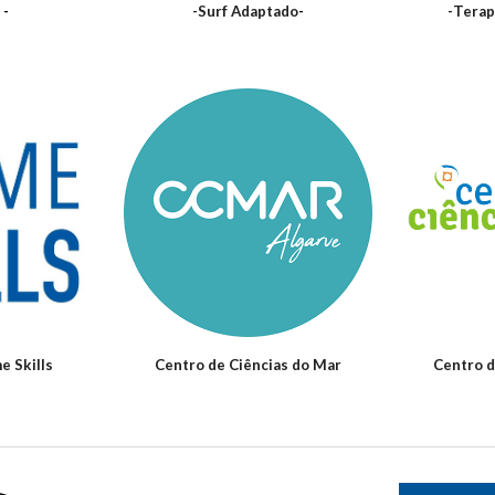
f
-
-
Surf Adaptado
-
-
Terap
e Skills
Centro de Ciências do Mar
Centro d